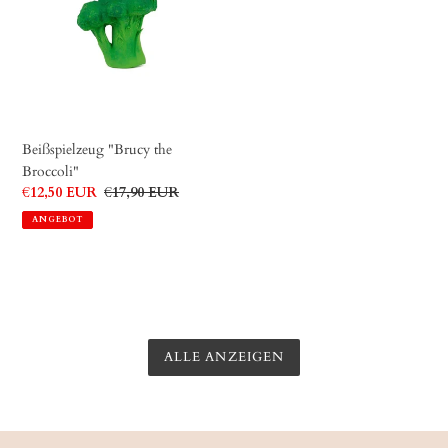
Broccoli"
Beißspielzeug "Brucy the
Broccoli"
Sonderpreis
€12,50 EUR
Normaler
€17,90 EUR
Preis
ANGEBOT
ALLE ANZEIGEN