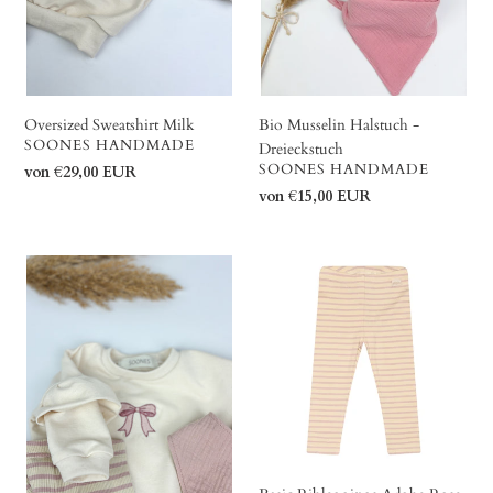
Oversized Sweatshirt Milk
Bio Musselin Halstuch -
VERKÄUFER
SOONES HANDMADE
Dreieckstuch
VERKÄUFER
SOONES HANDMADE
Normaler
von €29,00 EUR
Preis
Normaler
von €15,00 EUR
Preis
Dainty
Basic
Sweater
Ribleggings
Bow
Adobe
Rose
Stripes