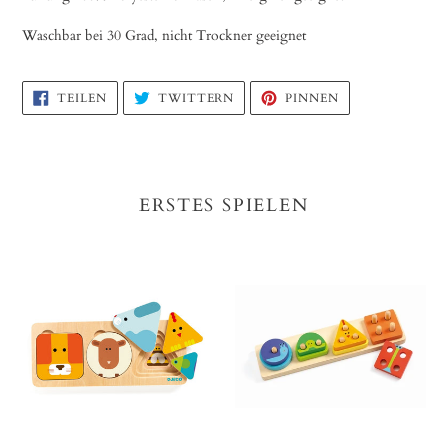
Waschbar bei 30 Grad, nicht Trockner geeignet
AUF
AUF
AUF
TEILEN
TWITTERN
PINNEN
FACEBOOK
TWITTER
PINTEREST
TEILEN
TWITTERN
PINNEN
ERSTES SPIELEN
Holzteckspiel
Holzteckspiel
"Animabasic"
"1234Boitabasic"