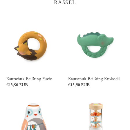
RASSEL
Kautschuk
Kautschuk
Beißring
Beißring
Fuchs
Krokodil
Kautschuk Beißring Fuchs
Kautschuk Beißring Krokodil
Normaler
€15,90 EUR
Normaler
€15,90 EUR
Preis
Preis
Babyrassel
Babyrassel
"Babypoli"
"Babyraini"