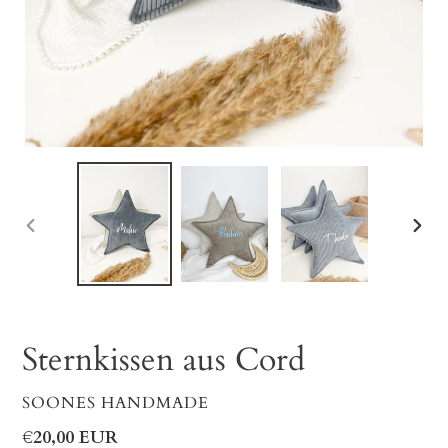
VORHERIGER
NÄC
SCHIEBER
SCHI
V
Sternkissen aus Cord
O
R
VERKÄUFER
SOONES HANDMADE
G
E
Normaler
€20,00 EUR