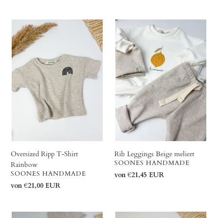
Preis
Preis
Oversized
Rib
Ripp
Leggings
T-
Beige
Shirt
meliert
Rainbow
Oversized Ripp T-Shirt
Rib Leggings Beige meliert
VERKÄUFER
SOONES HANDMADE
Rainbow
VERKÄUFER
SOONES HANDMADE
Normaler
von €21,45 EUR
Preis
Normaler
von €21,00 EUR
Preis
Oversized
Bunny