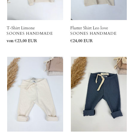
T-Shirt Limone
Flutter Shirt Leo love
VERKÄUFER
VERKÄUFER
SOONES HANDMADE
SOONES HANDMADE
Normaler
von €23,00 EUR
Normaler
€24,00 EUR
Preis
Preis
Rib
Wide
Leggings
Rib
Natur
Leggings
faded
Jeans