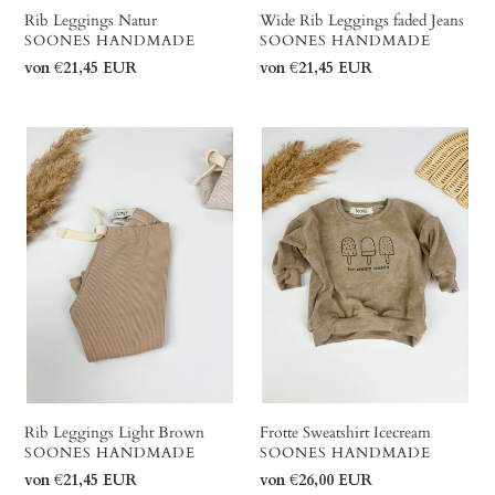
Rib Leggings Natur
Wide Rib Leggings faded Jeans
VERKÄUFER
VERKÄUFER
SOONES HANDMADE
SOONES HANDMADE
Normaler
von €21,45 EUR
Normaler
von €21,45 EUR
Preis
Preis
Rib
Frotte
Leggings
Sweatshirt
Light
Icecream
Brown
Rib Leggings Light Brown
Frotte Sweatshirt Icecream
VERKÄUFER
VERKÄUFER
SOONES HANDMADE
SOONES HANDMADE
Normaler
von €21,45 EUR
Normaler
von €26,00 EUR