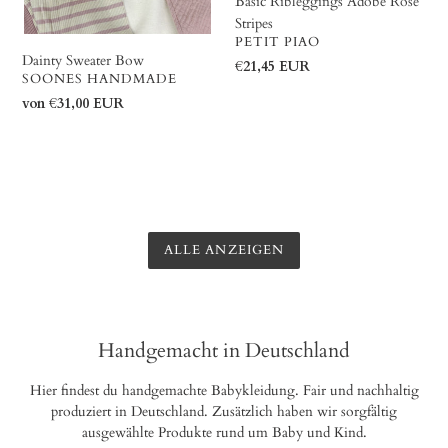
Basic Ribleggings Adobe Rose
Stripes
VERKÄUFER
PETIT PIAO
Dainty Sweater Bow
Normaler
€21,45 EUR
VERKÄUFER
SOONES HANDMADE
Preis
Normaler
von €31,00 EUR
Preis
ALLE ANZEIGEN
Handgemacht in Deutschland
Hier findest du handgemachte Babykleidung. Fair und nachhaltig
produziert in Deutschland. Zusätzlich haben wir sorgfältig
ausgewählte Produkte rund um Baby und Kind.