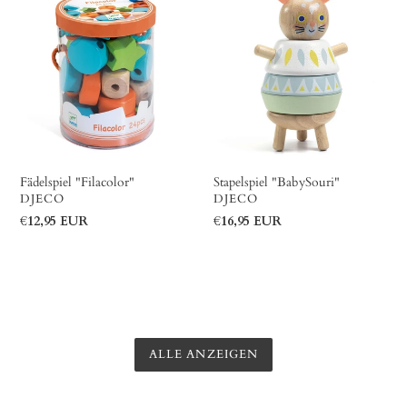
"Filacolor"
"BabySouri"
Fädelspiel "Filacolor"
Stapelspiel "BabySouri"
VERKÄUFER
VERKÄUFER
DJECO
DJECO
Normaler
€12,95 EUR
Normaler
€16,95 EUR
Preis
Preis
ALLE ANZEIGEN