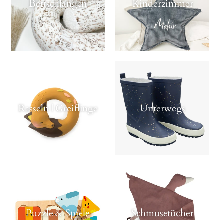
Bettschlangen
Kinderzimmer
Rasseln | Greiflinge
Unterwegs
Puzzle & Spiele
Schmusetücher