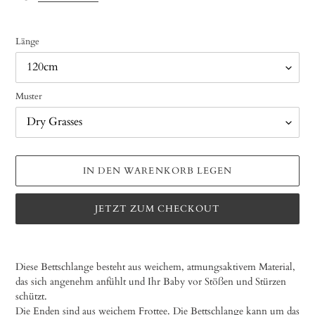
S
T
E
Länge
L
L
T
Muster
E
S
P
R
O
IN DEN WARENKORB LEGEN
D
U
K
JETZT ZUM CHECKOUT
T
Produkt
wird
Diese Bettschlange besteht aus weichem, atmungsaktivem Material,
zum
das sich angenehm anfühlt und Ihr Baby vor Stößen und Stürzen
Warenkorb
schützt.
hinzugefügt
Die Enden sind aus weichem Frottee. Die Bettschlange kann um das