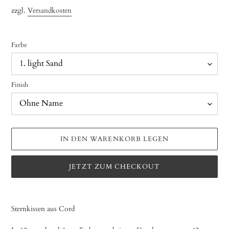
S
Preis
zzgl.
Versandkosten
T
E
L
Farbe
L
T
E
S
Finish
P
R
O
D
U
IN DEN WARENKORB LEGEN
K
T
JETZT ZUM CHECKOUT
Produkt
wird
Sternkissen aus Cord
zum
Warenkorb