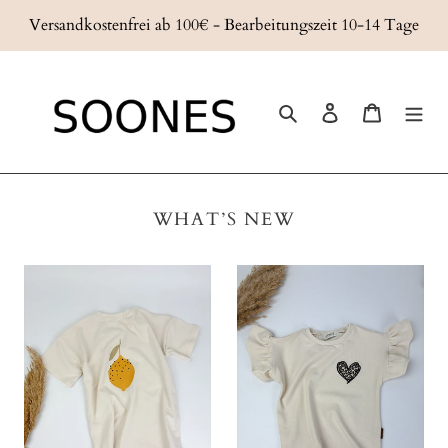
Direkt
Versandkostenfrei ab 100€ - Bearbeitungszeit 10-14 Tage
zum
Inhalt
Suchen
Einloggen
Warenkor
WHAT’S NEW
T-
Flutter
Shirt
Shirt
Limone
Leo
love