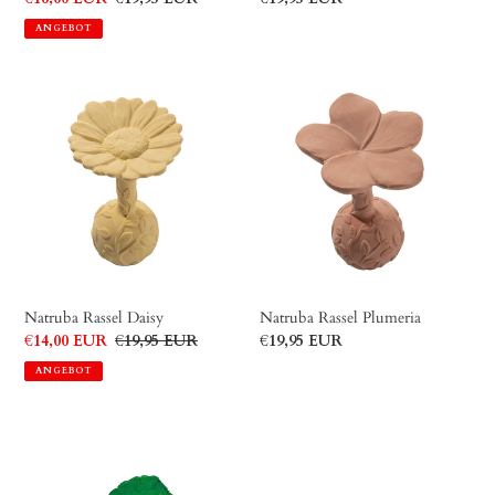
Preis
Preis
ANGEBOT
Natruba
Natruba
Rassel
Rassel
Daisy
Plumeria
Natruba Rassel Daisy
Natruba Rassel Plumeria
Sonderpreis
€14,00 EUR
Normaler
€19,95 EUR
Normaler
€19,95 EUR
Preis
Preis
ANGEBOT
Beißspielzeug
"Brucy
the