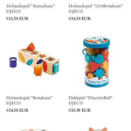
Holzteckspiel "Animabasic"
Holzteckspiel "1234Boitabasic"
VERKÄUFER
VERKÄUFER
DJECO
DJECO
Normaler
€11,50 EUR
Normaler
€14,50 EUR
Preis
Preis
Holzteckspiel
Fädelspiel
"Boitabasic"
"FilacolorBall"
Holzteckspiel "Boitabasic"
Fädelspiel "FilacolorBall"
VERKÄUFER
VERKÄUFER
DJECO
DJECO
Normaler
€14,50 EUR
Normaler
€15,95 EUR
Preis
Preis
Fädelspiel
Stapelspiel