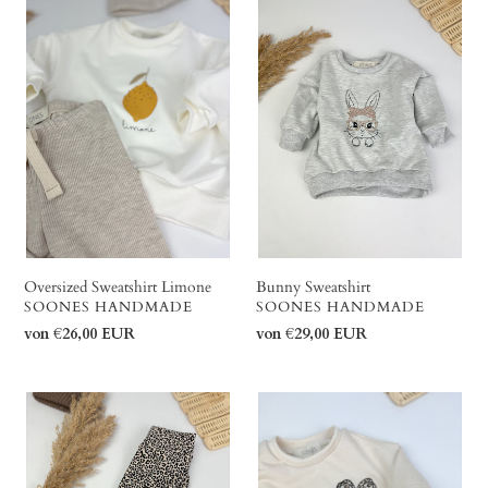
Sweatshirt
Sweatshirt
Limone
Oversized Sweatshirt Limone
Bunny Sweatshirt
VERKÄUFER
VERKÄUFER
SOONES HANDMADE
SOONES HANDMADE
Normaler
von €26,00 EUR
Normaler
von €29,00 EUR
Preis
Preis
Leggings
Oversized
Leo
Sweatshirt
Leo
Love