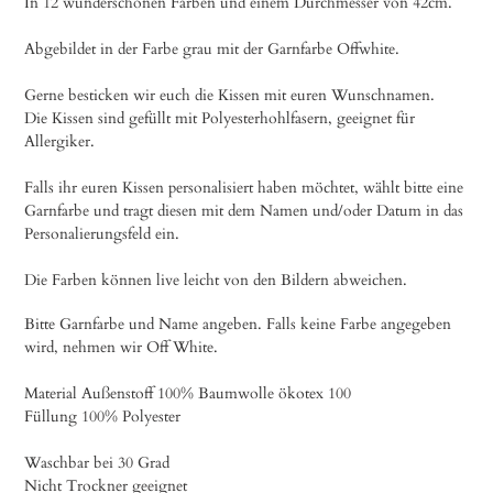
In 12 wunderschönen Farben und einem Durchmesser von 42cm.
hinzugefügt
Abgebildet in der Farbe grau mit der Garnfarbe Offwhite.
Gerne besticken wir euch die Kissen mit euren Wunschnamen.
Die Kissen sind gefüllt mit Polyesterhohlfasern, geeignet für
Allergiker.
Falls ihr euren Kissen personalisiert haben möchtet, wählt bitte eine
Garnfarbe und tragt diesen mit dem Namen und/oder Datum in das
Personalierungsfeld ein.
Die Farben können live leicht von den Bildern abweichen.
Bitte Garnfarbe und Name angeben. Falls keine Farbe angegeben
wird, nehmen wir Off White.
Material Außenstoff 100% Baumwolle ökotex 100
Füllung 100% Polyester
Waschbar bei 30 Grad
Nicht Trockner geeignet